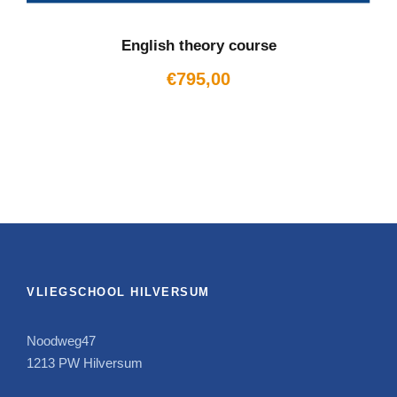
English theory course
€
795,00
VLIEGSCHOOL HILVERSUM
Noodweg47
1213 PW Hilversum