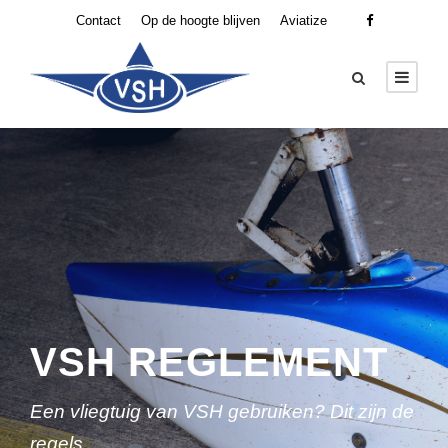
Contact
Op de hoogte blijven
Aviatize
VSH REGLEMENT
Een vliegtuig van VSH gebruiken? Dit zijn de
regels.