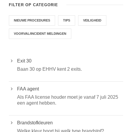
FILTER OP CATEGORIE
NIEUWE PROCEDURES
TIPS
VEILIGHEID
VOORVAL/INCIDENT MELDINGEN
Exit 30
Baan 30 op EHHV kent 2 exits.
FAA agent
Als FAA license houder moet je vanaf 7 juli 2025
een agent hebben.
Brandstofkleuren
Welke kleur hoort bij welk type brandstof?